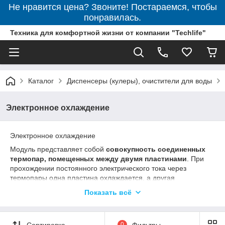
Не нравится цена? Звоните! Постараемся, чтобы
понравилась.
Техника для комфортной жизни от компании "Techlife"
Каталог
Диспенсеры (кулеры), очистители для воды
Электронное охлаждение
Электронное охлаждение
Модуль представляет собой
совокупность соединенных
термопар, помещенных между двумя пластинами
. При
прохождении постоянного электрического тока через
термопары одна пластина охлаждается, а другая
нагревается (плата Пельтье) и охлаждается
Показать всё
электровентилятором.
Производительность охлаждения 0,5-0,7 л/ч, температура
охлаждения до 15 °C.
Сортировка
0
Фильтры