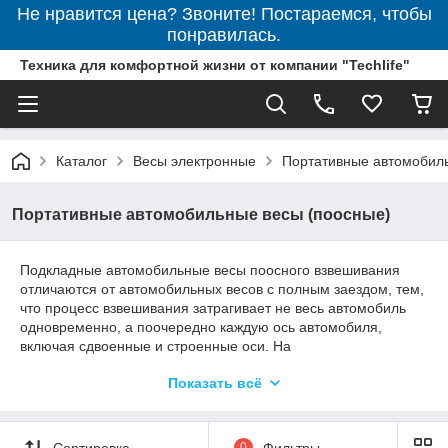
Не нравится цена? Звоните! Постараемся, чтобы
понравилась.
Техника для комфортной жизни от компании "Techlife"
Каталог
Весы электронные
Портативные автомобил
Портативные автомобильные весы (поосные)
Подкладные автомобильные весы поосного взвешивания
отличаются от автомобильных весов с полным заездом, тем,
что процесс взвешивания затрагивает не весь автомобиль
одновременно, а поочередно каждую ось автомобиля,
включая сдвоенные и строенные оси. На
грузоприемные платформы весов, автотранспорт (включая
Показать всё
прицепы и полуприцепы) заезжает первой осью, оператор
фиксирует вес, далее эта процедура производится со всеми
последующими осями и на индикатор терминала выводится
суммарный вес автомобиля с грузом.
Сортировка
0
Фильтры