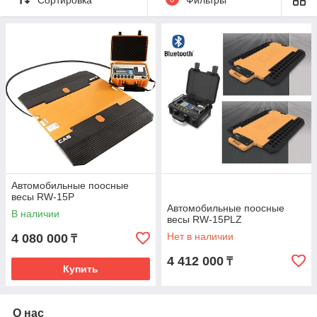
1. Цена. Существенное различие по цене - основной довод к
выбору подкладных автомобильных весов.
2. Мобильность и компактность. Подкладные поосные весы
можно легко доставить до места установки обычным
автотранспортом. Для размещения весов не требуется
площадь под полную длину автотранспорта.
3. Простота установки. Весы просто укладываются на
твердое дорожное покрытие (асфальт, бетон) или на
утрамбованный грунт.
Автомобильные поосные
весы RW-15P
Автомобильные поосные
В наличии
весы RW-15PLZ
Нет в наличии
4 080 000
₸
4 412 000
₸
Купить
О нас