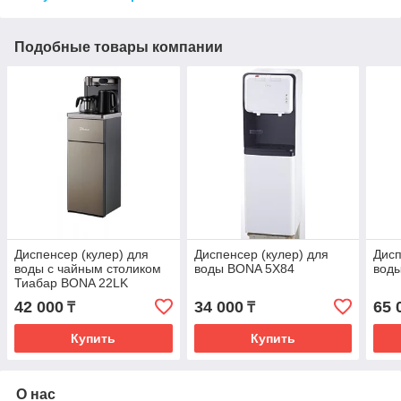
Подобные товары компании
Диспенсер (кулер) для
Диспенсер (кулер) для
Дисп
воды с чайным столиком
воды BONA 5X84
вод
Тиабар BONA 22LK
42 000
34 000
65 
₸
₸
Купить
Купить
О нас