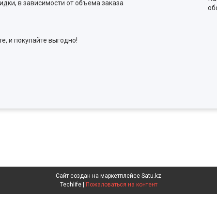
идки, в зависимости от объема заказа
об
е, и покупайте выгодно!
Сайт создан на маркетплейсе
Satu.kz
Techlife |
Пожаловаться на контент