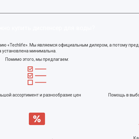
жно купить диспенсер для воды?
анию «Techlife». Мы являемся официальным дилером, а потому пр
а установлена минимальна.
Помимо этого, мы предлагаем:
ьшой ассортимент и разнообразие цен
Помощь в выбо
Ка