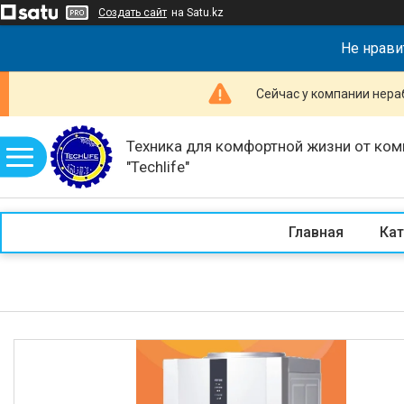
Создать сайт
на Satu.kz
Не нрави
Сейчас у компании нераб
Техника для комфортной жизни от ком
"Techlife"
Главная
Кат