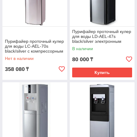
Пурифайер проточный кулер
для воды LD-AEL-47s
Пурифайер проточный кулер
black/silver электронным
для воды LC-AEL-70s
охлаждением
В наличии
black/silver с компрессорным
охлаждением
Нет в наличии
80 000
₸
358 080
₸
Купить