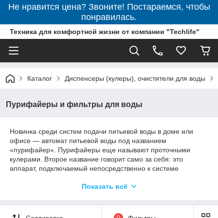
Не нравится цена? Звоните! Постараемся, чтобы
понравилась.
Техника для комфортной жизни от компании "Techlife"
Каталог
Диспенсеры (кулеры), очистители для воды
Пурифайеры и фильтры для воды
Новинка среди систем подачи питьевой воды в доме или
офисе — автомат питьевой воды под названием
«пурифайер». Пурифайеры еще называют проточными
кулерами. Второе название говорит само за себя: это
аппарат, подключаемый непосредственно к системе
водопровода, при этом выглядит он, как обычный кулер.
Показать всё
Фильтрующее оборудование расположено в нижней части
пурифайера, также большинство моделей снабжены
накопительным баком для отфильтрованной воды.
Сортировка
0
Фильтры