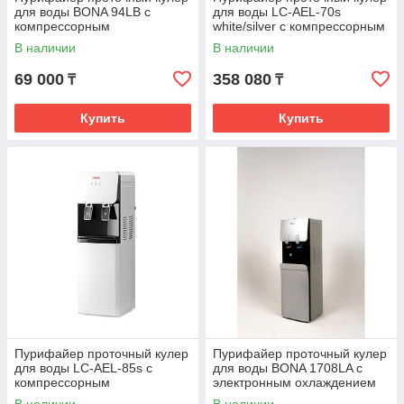
для воды BONA 94LB с
для воды LC-AEL-70s
компрессорным
white/silver с компрессорным
охлаждением
охлаждением
В наличии
В наличии
69 000
358 080
₸
₸
Купить
Купить
Пурифайер проточный кулер
Пурифайер проточный кулер
для воды LC-AEL-85s с
для воды BONA 1708LA с
компрессорным
электронным охлаждением
охлаждением