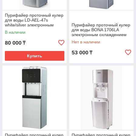
Пурифайер проточный кулер
для воды LD-AEL-47s
white/silver электронным
Пурифайер проточный кулер
охлаждением
для воды BONA 1706LA
В наличии
электронным охлаждением
Нет в наличии
80 000
₸
53 000
₸
Купить
Пурифайер проточный кулер
Пурифайер проточный кулер