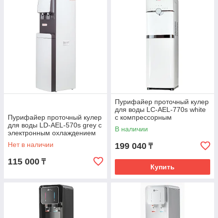
попадает в бачок для горячей воды.
Таким образом в офисе или на предприятии позволяет
существенно снизить затраты на питьевую воду, при этом ее
качество будет в разы выше, чем у бутилированной, а
компактные эргономичные модели хорошо подходят для
дома и, благодаря современному дизайну, отлично впишутся
в интерьер.
Пурифайер проточный кулер
для воды LC-AEL-770s white
Пурифайер проточный кулер
с компрессорным
для воды LD-AEL-570s grey с
охлаждением
В наличии
электронным охлаждением
Нет в наличии
199 040
₸
115 000
₸
Купить