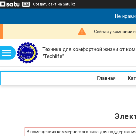
Создать сайт
на Satu.kz
Не нрави
Сейчас у компании н
Техника для комфортной жизни от ком
"Techlife"
Главная
Кат
Элек
В помещениях коммерческого типа для поддержания 