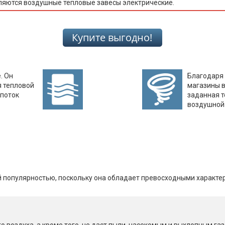
ляются воздушные тепловые завесы электрические.
. Он
Благодаря 
я тепловой
магазины в
 поток
заданная т
воздушной 
Почему стоит приобрести это оборудование?
й популярностью, поскольку она обладает превосходными характе