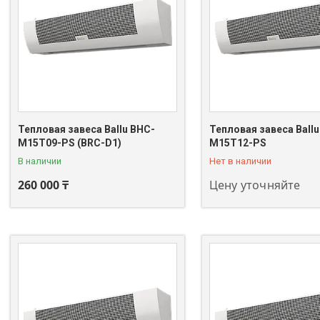
Тепловая завеса Ballu BHC-
Тепловая завеса Ballu
+7 (705) 773-05-05
M15T09-PS (BRC-D1)
M15T12-PS
В наличии
Нет в наличии
260 000 ₸
Цену уточняйте