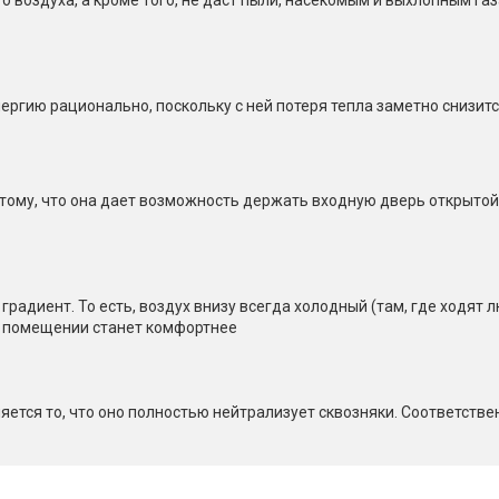
воздуха, а кроме того, не даст пыли, насекомым и выхлопным га
ергию рационально, поскольку с ней потеря тепла заметно снизит
тому, что она дает возможность держать входную дверь открытой
радиент. То есть, воздух внизу всегда холодный (там, где ходят л
 в помещении станет комфортнее
яется то, что оно полностью нейтрализует сквозняки. Соответстве