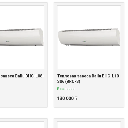
завеса Ballu BHC-L08-
Тепловая завеса Ballu BHC-L10-
S06 (BRC-S)
В наличии
130 000 ₸