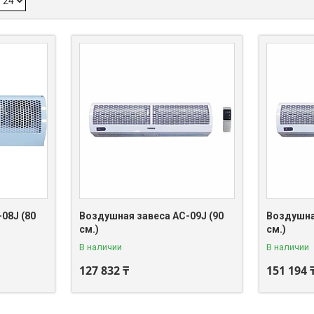
08J (80
Воздушная завеса AC-09J (90
Воздушна
см.)
см.)
В наличии
В наличии
127 832 ₸
151 194 