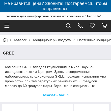
Не нравится цена? Звоните! Постараемся, чтобы
понравилась.
Техника для комфортной жизни от компании "Techlife"
Каталог
Кондиционеры воздуха
Настенные кондици
GREE
Компания GREE владеет крупнейшим в мире Научно-
исследовательским Центром. Здесь, в современных
лабораториях, кондиционеры GREE проходят испытания «на
прочность» при температурных режимах от 30 градусов
мороза до 60 градусов жары. Здесь же, в специальных
камерах, измеряются их шумовые характеристики,
Показать всё
проводятся исследования по электромагнитной
совместимости GREE с другими бытовыми приборами, по
безопасности.