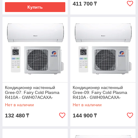
411 700
₸
Купить
Кондиционер настенный
Кондиционер настенный
Gree-07: Fairy Cold Plasma
Gree-09: Fairy Cold Plasma
R410A - GWH07ACAXA-
R410A - GWH09ACAXA-
K3NNA1A (без
K3NNA1A (без
Нет в наличии
Нет в наличии
соединительной
соединительной
инсталляции)
инсталляции)
132 480
144 900
₸
₸