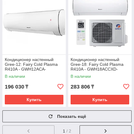
Кондиционер настенный
Кондиционер настенный
Gree-12: Fairy Cold Plasma
Gree-18: Fairy Cold Plasma
R410A - GWH12ACA-
R410A - GWH18ACCXD-
K3NNA1A (без
K3NNA1B (без
В наличии
В наличии
соединительной
соединительной
инсталляции)
инсталляции)
196 030
283 806
₸
₸
Купить
Купить
Показать ещё
1
/ 2