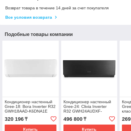
Возврат товара в течение 14 дней за счет покупателя
Все условия возврата
Подобные товары компании
Кондиционер настенный
Кондиционер настенный
Кон
Gree-18: Bora Inverter R32
Gree-24: Clivia Inverter
Gree
GWH18AAD-K6DNA1E
R32 GWH24AUDXF-
кла
(без соединительной
K6DNA1A (без
K3N
320 196
496 800
269
₸
₸
инсталляции)
соединительной
сое
инсталляции)
инс
Купить
Купить