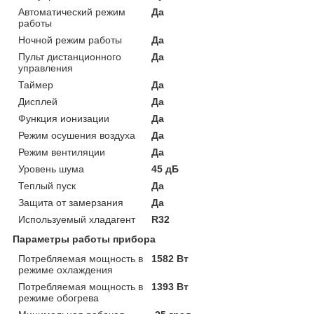
Автоматический режим
Да
работы
Ночной режим работы
Да
Пульт дистанционного
Да
управления
Таймер
Да
Дисплей
Да
Функция ионизации
Да
Режим осушения воздуха
Да
Режим вентиляции
Да
Уровень шума
45 дБ
Теплый пуск
Да
Защита от замерзания
Да
Используемый хладагент
R32
Параметры работы прибора
Потребляемая мощность в
1582 Вт
режиме охлаждения
Потребляемая мощность в
1393 Вт
режиме обогрева