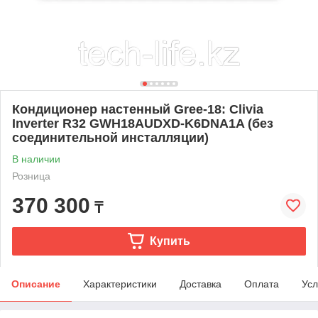
Кондиционер настенный Gree-18: Clivia
Inverter R32 GWH18AUDXD-K6DNA1A (без
соединительной инсталляции)
В наличии
Розница
370 300
₸
Купить
Описание
Характеристики
Доставка
Оплата
Усл