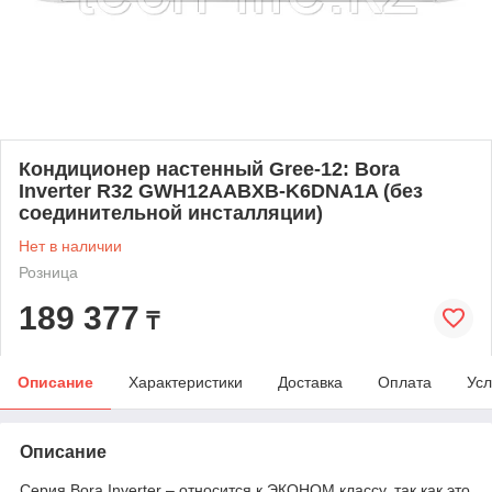
Кондиционер настенный Gree-12: Bora
Inverter R32 GWH12AABXB-K6DNA1A (без
соединительной инсталляции)
Нет в наличии
Розница
189 377
₸
Описание
Характеристики
Доставка
Оплата
Усл
Описание
Серия Bora Inverter – относится к ЭКОНОМ классу, так как это