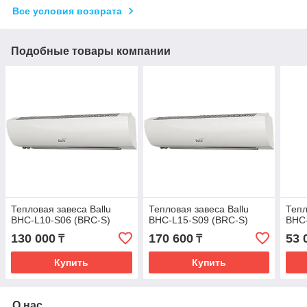
Все условия возврата
Подобные товары компании
Тепловая завеса Ballu
Тепловая завеса Ballu
Тепл
BHC-L10-S06 (BRC-S)
BHC-L15-S09 (BRC-S)
BHC
130 000
170 600
53 
₸
₸
Купить
Купить
О нас