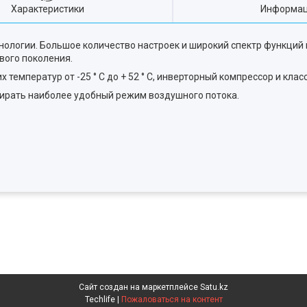
Характеристики
Информац
хнологии. Большое количество настроек и широкий спектр функций
вого поколения.
емператур от -25 ° C до + 52 ° C, инверторный компрессор и клас
ирать наиболее удобный режим воздушного потока.
Сайт создан на маркетплейсе
Satu.kz
Techlife |
Пожаловаться на контент