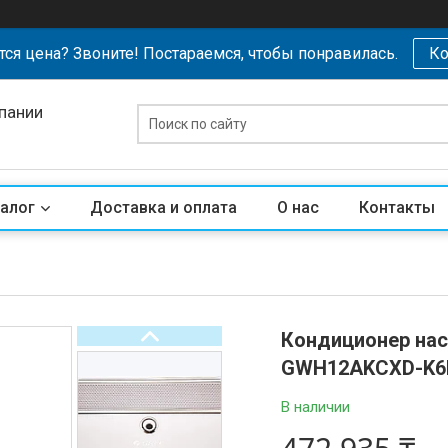
тся цена? Звоните! Постараемся, чтобы понравилась.
Ко
пании
алог
Доставка и оплата
О нас
Контакты
Кондиционер наст
GWH12AKCXD-K6D
В наличии