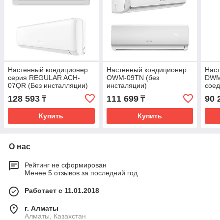
Настенный кондиционер
Настенный кондиционер
Нас
серия REGULAR ACH-
OWM-09TN (без
DWM
07QR (Без инсталляции)
инсталяции)
соед
(инс
128 593
111 699
90 
₸
₸
Купить
Купить
О нас
Рейтинг не сформирован
Менее 5 отзывов за последний год
Работает с 11.01.2018
г. Алматы
Алматы, Казахстан