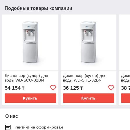
Подобные товары компании
Диспенсер (кулер) для
Диспенсер (кулер) для
Дисп
воды WD-SСО-32BN
воды WD-SHE-32BN
вод
54 154
36 125
38 
₸
₸
Купить
Купить
О нас
Рейтинг не сформирован