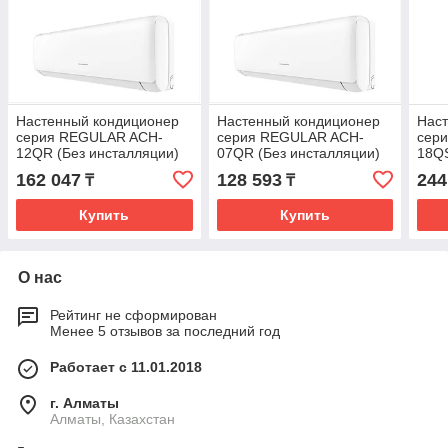
Настенный кондиционер
Настенный кондиционер
Нас
серия REGULAR ACH-
серия REGULAR ACH-
сери
12QR (Без инсталляции)
07QR (Без инсталляции)
18Q
162 047
128 593
244
₸
₸
Купить
Купить
О нас
Рейтинг не сформирован
Менее 5 отзывов за последний год
Работает с 11.01.2018
г. Алматы
Алматы, Казахстан