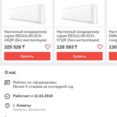
Настенный кондиционер
Настенный кондиционер
Нас
серия REGULAR ACH-
серия REGULAR ACH-
DWM
24QR (Без инсталляции)
07QR (Без инсталляции)
соед
(инс
325 526
128 593
130
₸
₸
Купить
Купить
О нас
Рейтинг не сформирован
Менее 5 отзывов за последний год
Работает с 11.01.2018
г. Алматы
Алматы, Казахстан