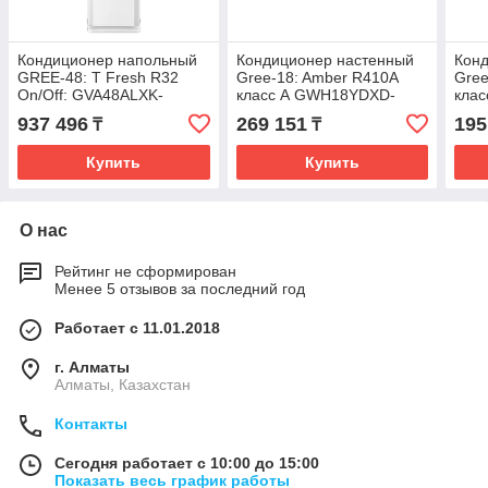
Кондиционер напольный
Кондиционер настенный
Кон
GREE-48: T Fresh R32
Gree-18: Amber R410A
Gree
On/Off: GVA48ALXK-
класс А GWH18YDXD-
кла
M6NNC7A (без
K3NNA1A (без
K3N
937 496
269 151
195
₸
₸
соединительной
соединительной
сое
инсталляции)
инсталляции
инст
Купить
Купить
О нас
Рейтинг не сформирован
Менее 5 отзывов за последний год
Работает с 11.01.2018
г. Алматы
Алматы, Казахстан
Контакты
Сегодня работает с 10:00 до 15:00
Показать весь график работы