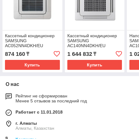
Кассетный кондиционер
Кассетный кондиционер
Нап
SAMSUNG
SAMSUNG
SAM
AC052NN4DKH/EU
AC140NN4DKH/EU
AC1
874 160
1 644 832
1 0
₸
₸
Купить
Купить
О нас
Рейтинг не сформирован
Менее 5 отзывов за последний год
Работает с 11.01.2018
г. Алматы
Алматы, Казахстан