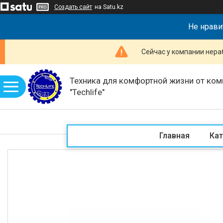
Создать сайт
на Satu.kz
Не нрави
Сейчас у компании нераб
Техника для комфортной жизни от ком
"Techlife"
Главная
Кат