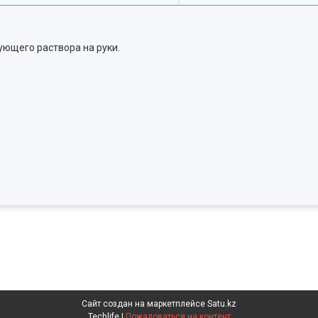
ющего раствора на руки.
Сайт создан на маркетплейсе
Satu.kz
Techlife |
Пожаловаться на контент