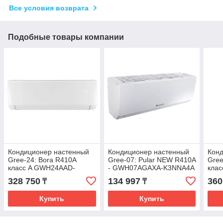
Все условия возврата
Подобные товары компании
Кондиционер настенный
Кондиционер настенный
Кон
Gree-24: Bora R410A
Gree-07: Pular NEW R410A
Gree
класс A GWH24AAD-
- GWH07AGAXA-K3NNA4A
кла
K3NNA1A (без
(без соединительной
K3N
328 750
134 997
360
₸
₸
соединительной
инсталляции)
сое
инсталляции)
инс
Купить
Купить