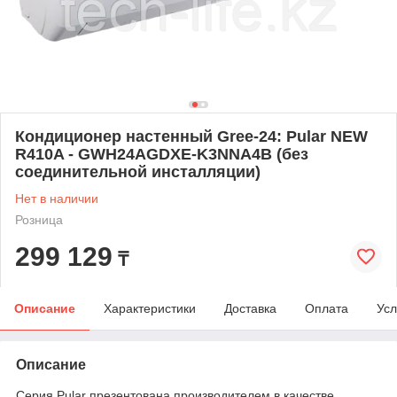
Кондиционер настенный Gree-24: Pular NEW
R410A - GWH24AGDXE-K3NNA4B (без
соединительной инсталляции)
Нет в наличии
Розница
299 129
₸
Описание
Характеристики
Доставка
Оплата
Усл
Описание
Серия Pular презентована производителем в качестве