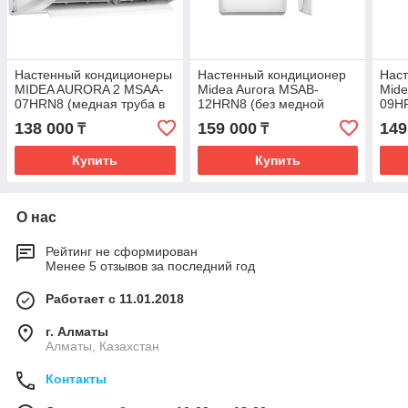
Настенный кондиционеры
Настенный кондиционер
Нас
MIDEA AURORA 2 MSAA-
Midea Aurora MSAB-
Mide
07HRN8 (медная труба в
12HRN8 (без медной
09H
комплекте)
трубы)
труб
138 000
159 000
149
₸
₸
Купить
Купить
О нас
Рейтинг не сформирован
Менее 5 отзывов за последний год
Работает с 11.01.2018
г. Алматы
Алматы, Казахстан
Контакты