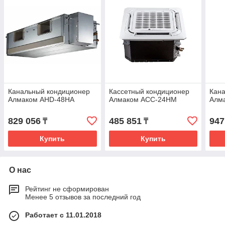
Канальный кондиционер
Кассетный кондиционер
Кан
Алмаком AHD-48HA
Алмаком ACC-24HM
Алм
829 056
485 851
947
₸
₸
Купить
Купить
О нас
Рейтинг не сформирован
Менее 5 отзывов за последний год
Работает с 11.01.2018