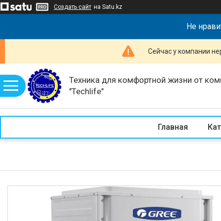
Создать сайт
на Satu.kz
Не нрави
Сейчас у компании не
Техника для комфортной жизни от ком
"Techlife"
Главная
Кат