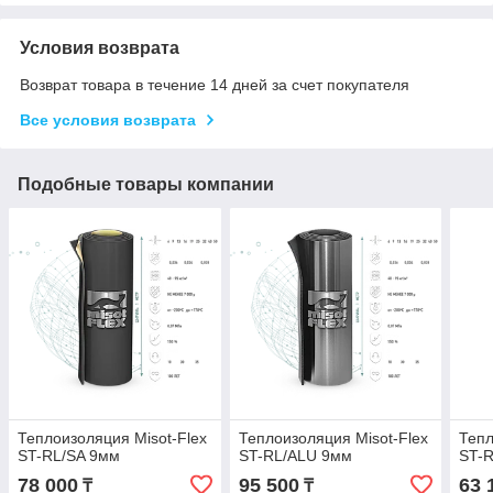
Условия возврата
Возврат товара в течение 14 дней за счет покупателя
Все условия возврата
Подобные товары компании
Теплоизоляция Misot-Flex
Теплоизоляция Misot-Flex
Тепл
ST-RL/SA 9мм
ST-RL/ALU 9мм
ST-
78 000
95 500
63 
₸
₸