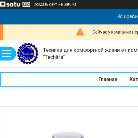
Создать сайт
на Satu.kz
Не нрави
Сейчас у компании не
Техника для комфортной жизни от ком
"Techlife"
Главная
Кат