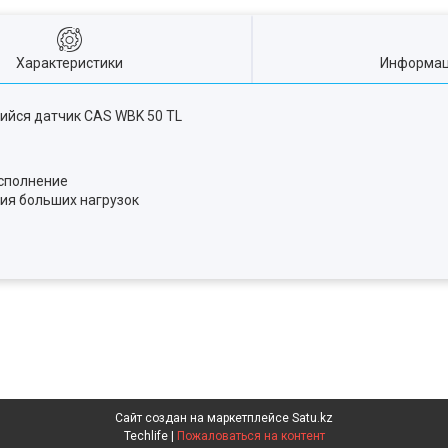
Характеристики
Информац
йся датчик CAS WBK 50 TL
исполнение
ия больших нагрузок
Сайт создан на маркетплейсе
Satu.kz
Techlife |
Пожаловаться на контент