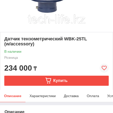
Датчик тензометрический WBK-25TL
(w/accessory)
В наличии
Розница
234 000
₸
Купить
Описание
Характеристики
Доставка
Оплата
Усл
Описание