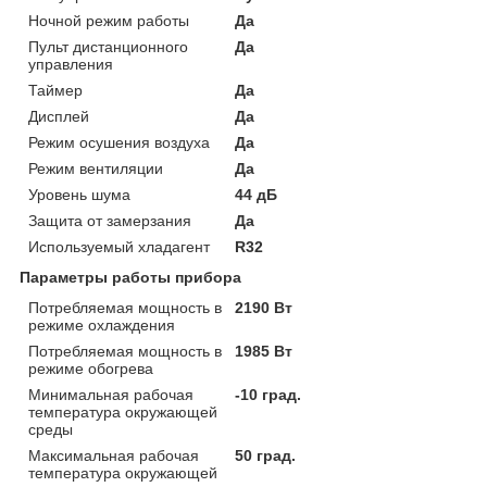
Ночной режим работы
Да
Пульт дистанционного
Да
управления
Таймер
Да
Дисплей
Да
Режим осушения воздуха
Да
Режим вентиляции
Да
Уровень шума
44 дБ
Защита от замерзания
Да
Используемый хладагент
R32
Параметры работы прибора
Потребляемая мощность в
2190 Вт
режиме охлаждения
Потребляемая мощность в
1985 Вт
режиме обогрева
Минимальная рабочая
-10 град.
температура окружающей
среды
Максимальная рабочая
50 град.
температура окружающей