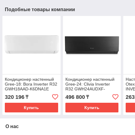
Подобные товары компании
Кондиционер настенный
Кондиционер настенный
Нас
Gree-18: Bora Inverter R32
Gree-24: Clivia Inverter
Ote
GWH18AAD-K6DNA1E
R32 GWH24AUDXF-
INV
(без соединительной
K6DNA1A (без
инс
320 196
496 800
263
₸
₸
инсталляции)
соединительной
инсталляции)
Купить
Купить
О нас