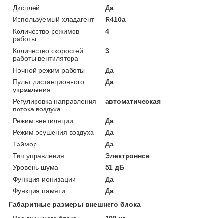
Дисплей
Да
Используемый хладагент
R410a
Количество режимов
4
работы
Количество скоростей
3
работы вентилятора
Ночной режим работы
Да
Пульт дистанционного
Да
управления
Регулировка направления
автоматическая
потока воздуха
Режим вентиляции
Да
Режим осушения воздуха
Да
Таймер
Да
Тип управления
Электронное
Уровень шума
51 дБ
Функция ионизации
Да
Функция памяти
Да
Габаритные размеры внешнего блока
Вес внешнего блока
108 кг