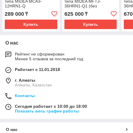
типа MIDEA MCA3-
типа MIDEA MFTJ-
тип
12HRN1-Q
36HRN1-Q1 (без
36H
инсталяции)
289 000
625 000
670
₸
₸
Купить
Купить
О нас
Рейтинг не сформирован
Менее 5 отзывов за последний год
Работает с 11.01.2018
г. Алматы
Алматы, Казахстан
Контакты
Сегодня работает с 10:00 до 18:00
Показать весь график работы
О нас