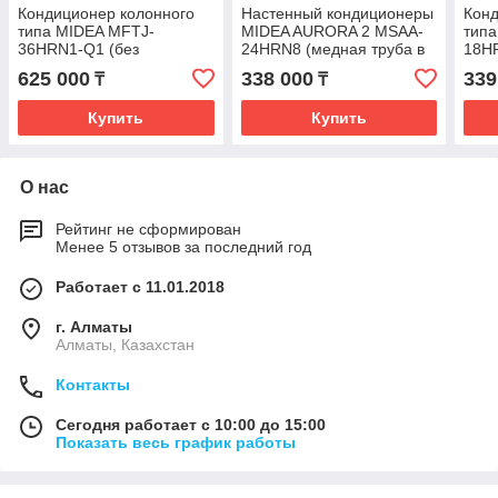
Кондиционер колонного
Настенный кондиционеры
Конд
типа MIDEA MFTJ-
MIDEA AURORA 2 MSAA-
тип
36HRN1-Q1 (без
24HRN8 (медная труба в
18H
инсталяции)
комплекте)
625 000
338 000
339
₸
₸
Купить
Купить
О нас
Рейтинг не сформирован
Менее 5 отзывов за последний год
Работает с 11.01.2018
г. Алматы
Алматы, Казахстан
Контакты
Сегодня работает с 10:00 до 15:00
Показать весь график работы