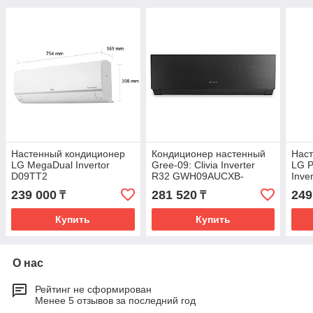
Настенный кондиционер
Кондиционер настенный
Нас
LG MegaDual Invertor
Gree-09: Clivia Inverter
LG 
D09TT2
R32 GWH09AUCXB-
Inve
K6DNA1A (без
239 000
281 520
249
₸
₸
соединительной
инсталляции)
Купить
Купить
О нас
Рейтинг не сформирован
Менее 5 отзывов за последний год