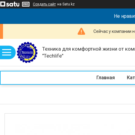
Создать сайт
на Satu.kz
Не нрави
Сейчас у компании н
Техника для комфортной жизни от ком
"Techlife"
Главная
Кат