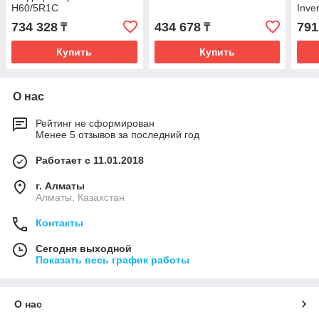
H60/5R1C
Inve
GUD
734 328
434 678
791
₸
₸
/GU
сое
Купить
Купить
О нас
Рейтинг не сформирован
Менее 5 отзывов за последний год
Работает с 11.01.2018
г. Алматы
Алматы, Казахстан
Контакты
Сегодня выходной
Показать весь график работы
О нас