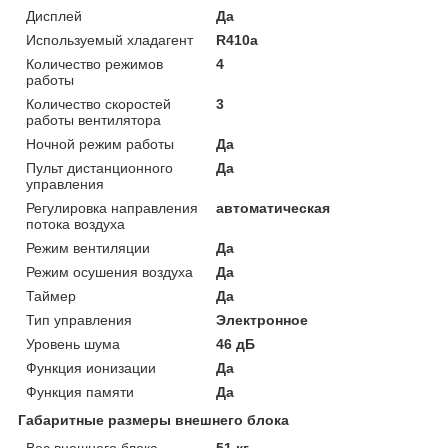
Дисплей
Да
Используемый хладагент
R410a
Количество режимов
4
работы
Количество скоростей
3
работы вентилятора
Ночной режим работы
Да
Пульт дистанционного
Да
управления
Регулировка направления
автоматическая
потока воздуха
Режим вентиляции
Да
Режим осушения воздуха
Да
Таймер
Да
Тип управления
Электронное
Уровень шума
46 дБ
Функция ионизации
Да
Функция памяти
Да
Габаритные размеры внешнего блока
Вес внешнего блока
51 кг