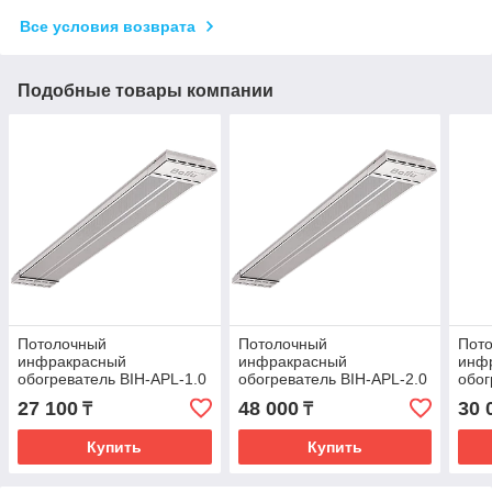
Все условия возврата
Подобные товары компании
Потолочный
Потолочный
Пот
инфракрасный
инфракрасный
инф
обогреватель BIH-APL-1.0
обогреватель BIH-APL-2.0
обог
M
M
27 100
48 000
30 
₸
₸
Купить
Купить