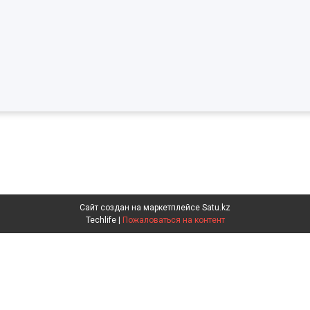
Сайт создан на маркетплейсе
Satu.kz
Techlife |
Пожаловаться на контент