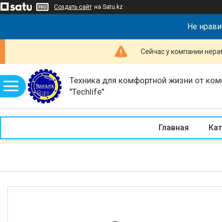
Создать сайт
на Satu.kz
Не нрави
Сейчас у компании нераб
Техника для комфортной жизни от ком
"Techlife"
Главная
Кат