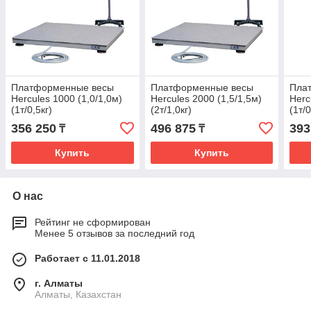
Платформенные весы
Платформенные весы
Пла
Hercules 1000 (1,0/1,0м)
Hercules 2000 (1,5/1,5м)
Herc
(1т/0,5кг)
(2т/1,0кг)
(1т/0
356 250
496 875
393
₸
₸
Купить
Купить
О нас
Рейтинг не сформирован
Менее 5 отзывов за последний год
Работает с 11.01.2018
г. Алматы
Алматы, Казахстан