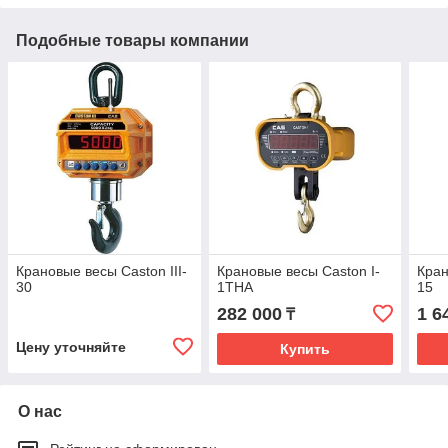
Подобные товары компании
Крановые весы Caston III-
Крановые весы Caston I-
Кран
30
1THA
15
282 000
1 6
₸
Цену уточняйте
Купить
О нас