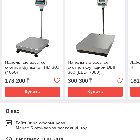
Напольные весы со
Напольные весы со
Лаб
счетной функцией HD-300
счетной функцией DBII-
H
(4050)
300 (LED, 7080)
178 200
300 300
181
₸
₸
Купить
Купить
О нас
Рейтинг не сформирован
Менее 5 отзывов за последний год
Работает с 11.01.2018