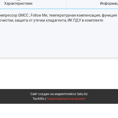
Характеристики
Информац
омпрессор GMCC , Follow Me, температурная компенсация, функци
чистки, защита от утечки хладагента, ИК ПДУ в комплекте
Сайт создан на маркетплейсе
Satu.kz
Techlife |
Пожаловаться на контент