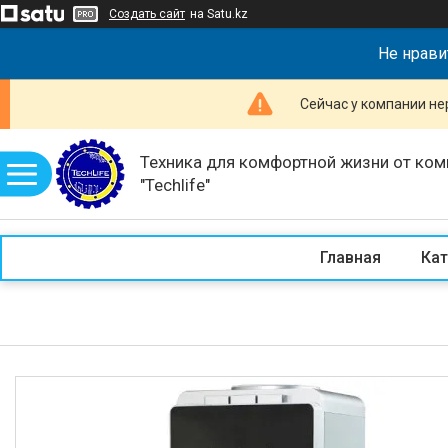
Создать сайт
на Satu.kz
Не нрави
Сейчас у компании не
Техника для комфортной жизни от ком
"Techlife"
Главная
Кат