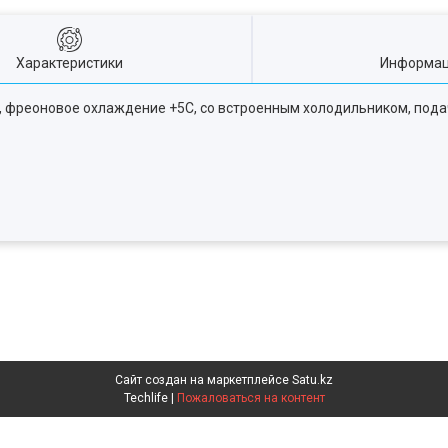
Характеристики
Информац
, фреоновое охлаждение +5С, со встроенным холодильником, пода
Сайт создан на маркетплейсе
Satu.kz
Techlife |
Пожаловаться на контент