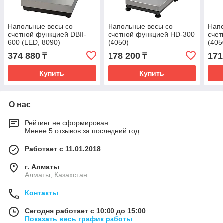
Напольные весы со
Напольные весы со
Напо
счетной функцией DBII-
счетной функцией HD-300
счет
600 (LED, 8090)
(4050)
(405
374 880
178 200
171
₸
₸
Купить
Купить
О нас
Рейтинг не сформирован
Менее 5 отзывов за последний год
Работает с 11.01.2018
г. Алматы
Алматы, Казахстан
Контакты
Сегодня работает с 10:00 до 15:00
Показать весь график работы