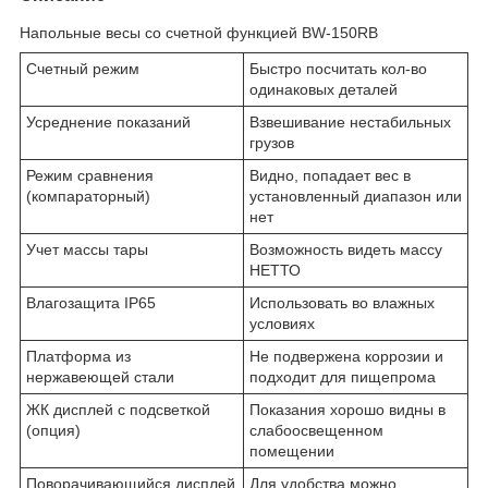
Напольные весы со счетной функцией BW-150RB
Счетный режим
Быстро посчитать кол-во
одинаковых деталей
Усреднение показаний
Взвешивание нестабильных
грузов
Режим сравнения
Видно, попадает вес в
(компараторный)
установленный диапазон или
нет
Учет массы тары
Возможность видеть массу
НЕТТО
Влагозащита IP65
Использовать во влажных
условиях
Платформа из
Не подвержена коррозии и
нержавеющей стали
подходит для пищепрома
ЖК дисплей с подсветкой
Показания хорошо видны в
(опция)
слабоосвещенном
помещении
Поворачивающийся дисплей
Для удобства можно