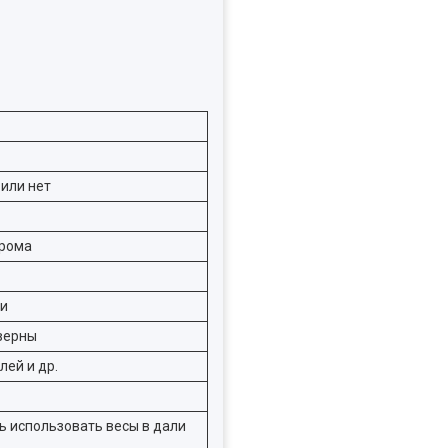
 или нет
прома
ти
 верны
ей и др.
ь использовать весы в дали