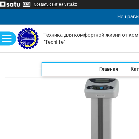
Создать сайт
на Satu.kz
Не нрави
Техника для комфортной жизни от ком
"Techlife"
Главная
Кат