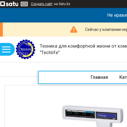
Создать сайт
на Satu.kz
Не нрави
Сейчас у компании не
Техника для комфортной жизни от ком
"Techlife"
Главная
Кат