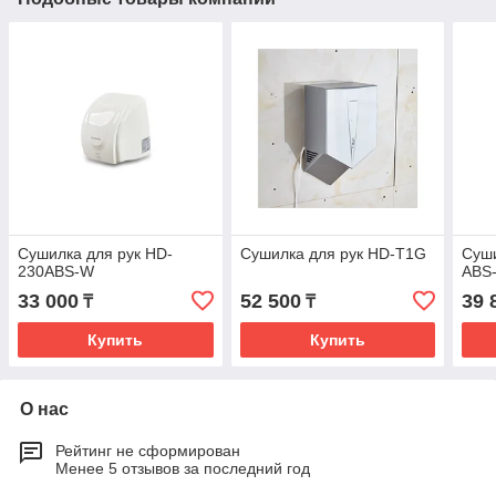
Сушилка для рук HD-
Сушилка для рук HD-T1G
Суши
230ABS-W
ABS
33 000
52 500
39 
₸
₸
Купить
Купить
О нас
Рейтинг не сформирован
Менее 5 отзывов за последний год