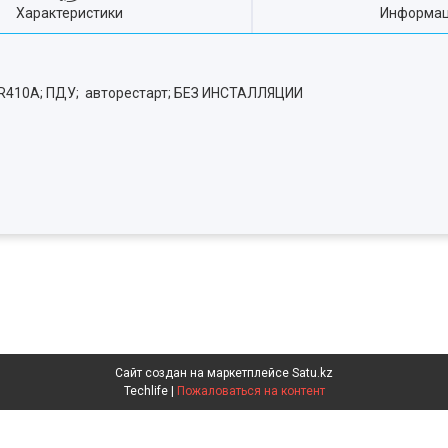
Характеристики
Информац
 R410А; ПДУ; авторестарт; БЕЗ ИНСТАЛЛЯЦИИ
Сайт создан на маркетплейсе
Satu.kz
Techlife |
Пожаловаться на контент