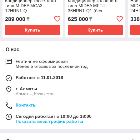
Кондиционер кассетного
Кондиционер колонного
Нас
типа MIDEA MCA3-
типа MIDEA MFTJ-
MID
12HRN1-Q
36HRN1-Q1 (без
24HR
инсталяции)
комп
289 000
625 000
338
₸
₸
Купить
Купить
О нас
Рейтинг не сформирован
Менее 5 отзывов за последний год
Работает с 11.01.2018
г. Алматы
Алматы, Казахстан
Контакты
Сегодня работает с 10:00 до 18:00
Показать весь график работы