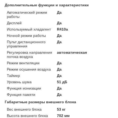
Дополнительные функции и характеристики
Автоматический режим
Да
работы
Дисплей
Да
Используемый хладагент
R410a
Ночной режим работы
Да
Пульт дистанционного
Да
управления
Регулировка направления
автоматическая
потока воздуха
Режим вентиляции
Да
Режим осушения воздуха
Да
Таймер
Да
Уровень шума
51 дБ
Функция ионизации
Да
Функция памяти
Да
Габаритные размеры внешнего блока
Вес внешнего блока
53 кг
Высота внешнего блока
702 мм