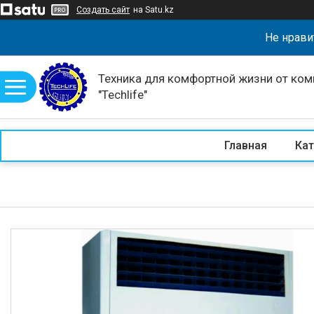
Создать сайт
на Satu.kz
Не нрави
Техника для комфортной жизни от ком
"Techlife"
Главная
Кат