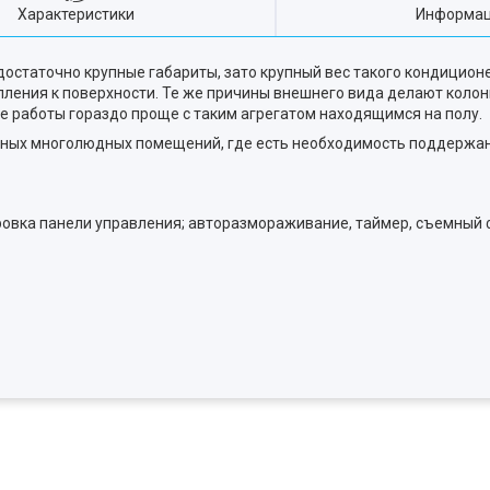
Характеристики
Информац
достаточно крупные габариты, зато крупный вес такого кондицион
епления к поверхности. Те же причины внешнего вида делают кол
е работы гораздо проще с таким агрегатом находящимся на полу.
упных многолюдных помещений, где есть необходимость поддержа
ровка панели управления; авторазмораживание, таймер, съемный 