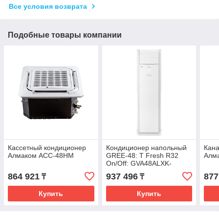
Все условия возврата
Подобные товары компании
Кассетный кондиционер
Кондиционер напольный
Кан
Алмаком ACC-48HM
GREE-48: T Fresh R32
Алм
On/Off: GVA48ALXK-
M6NNC7A (без
864 921
937 496
877
₸
₸
соединительной
инсталляции)
Купить
Купить