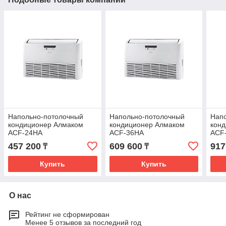
Напольно-потолочный
Напольно-потолочный
Нап
кондиционер Алмаком
кондиционер Алмаком
кон
ACF-24HA
ACF-36HA
ACF
457 200
609 600
917
₸
₸
Купить
Купить
О нас
Рейтинг не сформирован
Менее 5 отзывов за последний год