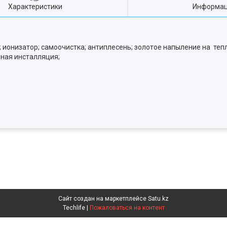
Характеристики
Информац
 ионизатор; самоочистка; антиплесень; золотое напыление на тепло
едная инсталляция;
Сайт создан на маркетплейсе
Satu.kz
Techlife |
Пожаловаться на контент