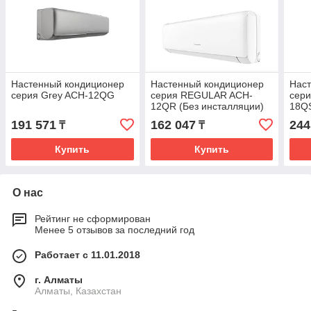
Настенный кондиционер
Настенный кондиционер
Нас
серия Grey ACH-12QG
серия REGULAR ACH-
сери
12QR (Без инсталляции)
18Q
191 571
162 047
244
₸
₸
Купить
Купить
О нас
Рейтинг не сформирован
Менее 5 отзывов за последний год
Работает с 11.01.2018
г. Алматы
Алматы, Казахстан